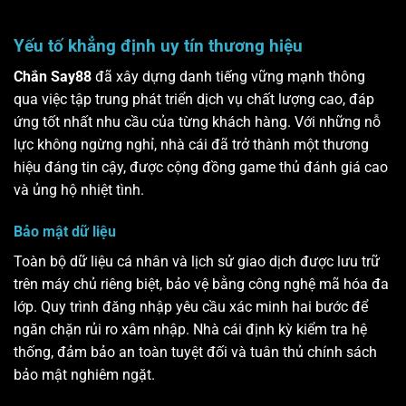
Yếu tố khẳng định uy tín thương hiệu
Chắn Say88
đã xây dựng danh tiếng vững mạnh thông
qua việc tập trung phát triển dịch vụ chất lượng cao, đáp
ứng tốt nhất nhu cầu của từng khách hàng. Với những nỗ
lực không ngừng nghỉ, nhà cái đã trở thành một thương
hiệu đáng tin cậy, được cộng đồng game thủ đánh giá cao
và ủng hộ nhiệt tình.
Bảo mật dữ liệu
Toàn bộ dữ liệu cá nhân và lịch sử giao dịch được lưu trữ
trên máy chủ riêng biệt, bảo vệ bằng công nghệ mã hóa đa
lớp. Quy trình đăng nhập yêu cầu xác minh hai bước để
ngăn chặn rủi ro xâm nhập. Nhà cái định kỳ kiểm tra hệ
thống, đảm bảo an toàn tuyệt đối và tuân thủ chính sách
bảo mật nghiêm ngặt.