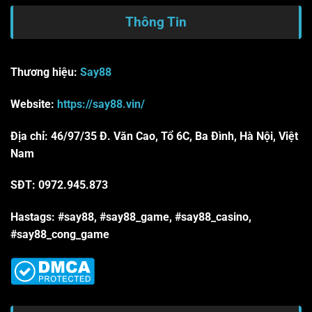
Thông Tin
Thương hiệu:
Say88
Website:
https://say88.vin/
Địa chỉ: 46/97/35 Đ. Văn Cao, Tổ 6C, Ba Đình, Hà Nội, Việt
Nam
SĐT: 0972.945.873
Hastags: #say88, #say88_game, #say88_casino,
#say88_cong_game