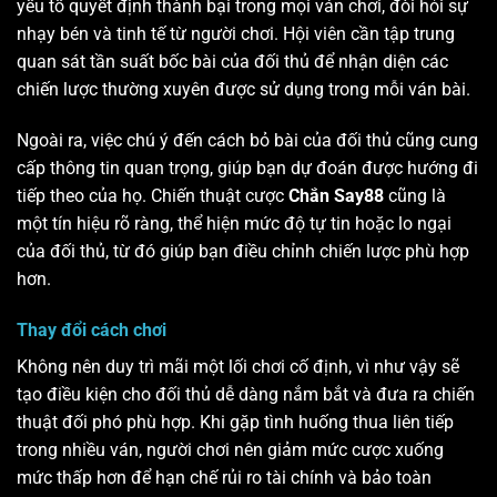
yếu tố quyết định thành bại trong mọi ván chơi, đòi hỏi sự
nhạy bén và tinh tế từ người chơi. Hội viên cần tập trung
quan sát tần suất bốc bài của đối thủ để nhận diện các
chiến lược thường xuyên được sử dụng trong mỗi ván bài.
Ngoài ra, việc chú ý đến cách bỏ bài của đối thủ cũng cung
cấp thông tin quan trọng, giúp bạn dự đoán được hướng đi
tiếp theo của họ. Chiến thuật cược
Chắn Say88
cũng là
một tín hiệu rõ ràng, thể hiện mức độ tự tin hoặc lo ngại
của đối thủ, từ đó giúp bạn điều chỉnh chiến lược phù hợp
hơn.
Thay đổi cách chơi
Không nên duy trì mãi một lối chơi cố định, vì như vậy sẽ
tạo điều kiện cho đối thủ dễ dàng nắm bắt và đưa ra chiến
thuật đối phó phù hợp. Khi gặp tình huống thua liên tiếp
trong nhiều ván, người chơi nên giảm mức cược xuống
mức thấp hơn để hạn chế rủi ro tài chính và bảo toàn