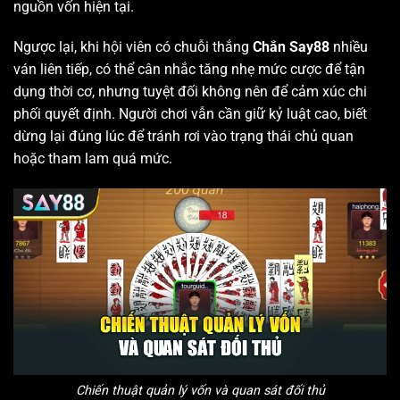
nguồn vốn hiện tại.
Ngược lại, khi hội viên có chuỗi thắng
Chắn Say88
nhiều
ván liên tiếp, có thể cân nhắc tăng nhẹ mức cược để tận
dụng thời cơ, nhưng tuyệt đối không nên để cảm xúc chi
phối quyết định. Người chơi vẫn cần giữ kỷ luật cao, biết
dừng lại đúng lúc để tránh rơi vào trạng thái chủ quan
hoặc tham lam quá mức.
Chiến thuật quản lý vốn và quan sát đối thủ