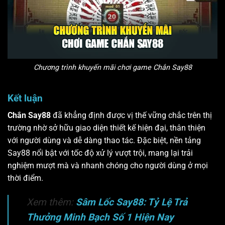
Chương trình khuyến mãi chơi game Chắn Say88
Kết luận
Chắn Say88
đã khẳng định được vị thế vững chắc trên thị
trường nhờ sở hữu giao diện thiết kế hiện đại, thân thiện
với người dùng và dễ dàng thao tác. Đặc biệt, nền tảng
Say88 nổi bật với tốc độ xử lý vượt trội, mang lại trải
nghiệm mượt mà và nhanh chóng cho người dùng ở mọi
thời điểm.
Xem thêm:
Sâm Lốc Say88: Tỷ Lệ Trả
Thưởng Minh Bạch Số 1 Hiện Nay