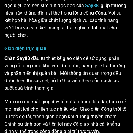
đặc biệt làm nên sức hút độc đáo của
Say88
, giúp thương
hiệu này khẳng định vị thế trong lòng cộng đồng. Với sự
kết hợp hài hòa giữa chất lượng dịch vụ, các tính năng
vượt trội và cam kết mang lại trải nghiệm tốt nhất cho
người chơi.
Giao diện trực quan
Chắn Say88
đầu tư thiết kế giao diện dễ sử dụng, phân
vùng rõ ràng giữa khu vực đặt cược, bảng tỷ lệ trả thưởng
và phần hiển thị quân bài. Mỗi thông tin quan trọng đều
được hiển thị sắc nét, hỗ trợ hội viên theo dõi mạch lạc
suốt quá trình tham gia.
Màu nền dịu mắt giúp duy trì sự tập trung lâu dài, hạn chế
mỏi mắt khi chơi liên tục nhiều ván. Giao diện đồng thời tối
ưu tốc độ tải, tránh gián đoạn khi đường truyền chậm.
Chính sự tinh gọn và tiện lợi này đã giúp nhà cái khẳng
định vị thế trong cộng đồng giải trí trực tuyến.