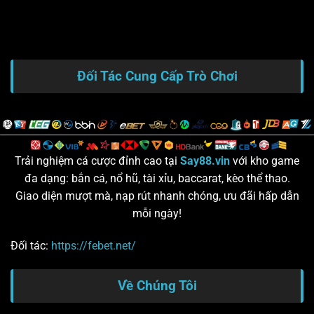
Đối Tác Cung Cấp Trò Chơi
Trải nghiệm cá cược đỉnh cao tại
Say88.vin
với kho game
đa dạng: bắn cá, nổ hũ, tài xỉu, baccarat, kèo thể thao.
Giao diện mượt mà, nạp rút nhanh chóng, ưu đãi hấp dẫn
mỗi ngày!
Đối tác:
https://febet.net/
Về Chúng Tôi