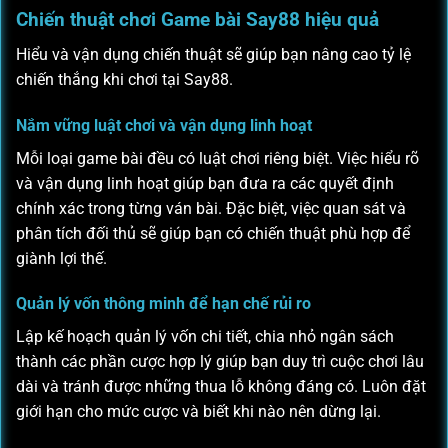
Chiến thuật chơi Game bài Say88 hiệu quả
Hiểu và vận dụng chiến thuật sẽ giúp bạn nâng cao tỷ lệ
chiến thắng khi chơi tại Say88.
Nắm vững luật chơi và vận dụng linh hoạt
Mỗi loại game bài đều có luật chơi riêng biệt. Việc hiểu rõ
và vận dụng linh hoạt giúp bạn đưa ra các quyết định
chính xác trong từng ván bài. Đặc biệt, việc quan sát và
phân tích đối thủ sẽ giúp bạn có chiến thuật phù hợp để
giành lợi thế.
Quản lý vốn thông minh để hạn chế rủi ro
Lập kế hoạch quản lý vốn chi tiết, chia nhỏ ngân sách
thành các phần cược hợp lý giúp bạn duy trì cuộc chơi lâu
dài và tránh được những thua lỗ không đáng có. Luôn đặt
giới hạn cho mức cược và biết khi nào nên dừng lại.