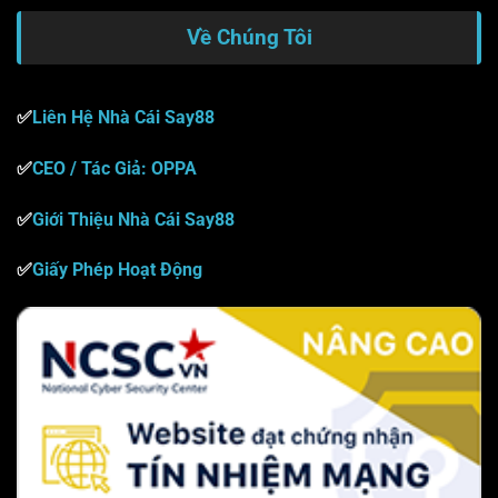
Về Chúng Tôi
✅
Liên Hệ Nhà Cái Say88
✅
CEO / Tác Giả: OPPA
✅
Giới Thiệu Nhà Cái Say88
✅
Giấy Phép Hoạt Động