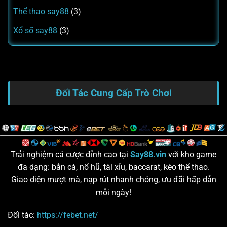
Thể thao say88
(3)
Xổ số say88
(3)
Đối Tác Cung Cấp Trò Chơi
Trải nghiệm cá cược đỉnh cao tại
Say88.vin
với kho game
đa dạng: bắn cá, nổ hũ, tài xỉu, baccarat, kèo thể thao.
Giao diện mượt mà, nạp rút nhanh chóng, ưu đãi hấp dẫn
mỗi ngày!
Đối tác:
https://febet.net/