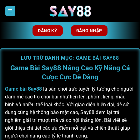
Bỏ
qua
nội
dung
ĐĂNG KÝ
ĐĂNG NHẬP
LƯU TRỮ DANH MỤC:
GAME BÀI SAY88
Game Bài Say88 Nâng Cao Kỹ Năng Cá
Cược Cực Dễ Dàng
Game bài Say88
là sân chơi trực tuyến lý tưởng cho người
đam mê các trò chơi bài như tiến lên, phỏm, liêng, mậu
binh và nhiều thể loại khác. Với giao diện hiện đại, dễ sử
dụng cùng hệ thống bảo mật cao, Say88 đem lại trải
nghiệm giải trí mượt mà và cơ hội thắng lớn. Bài viết sẽ
giới thiệu chi tiết các ưu điểm nổi bật và chiến thuật giúp
người chơi nâng cao tỷ lệ thành công.