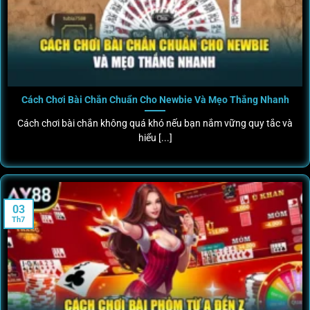
Cách Chơi Bài Chắn Chuẩn Cho Newbie Và Mẹo Thắng Nhanh
Cách chơi bài chắn không quá khó nếu bạn nắm vững quy tắc và
hiểu [...]
03
Th7