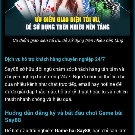
Ưu điểm giao diện tối ưu, dễ sử dụng trên nhiều nền tảng
Dịch vụ hỗ trợ khách hàng chuyên nghiệp 24/7
Say88 sở hữu đội ngũ chăm sóc khách hàng tận tâm và
chuyên nghiệp hoạt động 24/7. Người chơi có thể liên hệ
qua nhiều kênh như chat trực tiếp, email hay hotline để
được giải đáp thắc mắc, hỗ trợ kỹ thuật hoặc tư vấn chiến
thuật nhanh chóng và hiệu quả.
Hướng dẫn đăng ký và bắt đầu chơi Game bài
Say88
Để bắt đầu trải nghiệm
Game bài Say88
, bạn chỉ cần làm