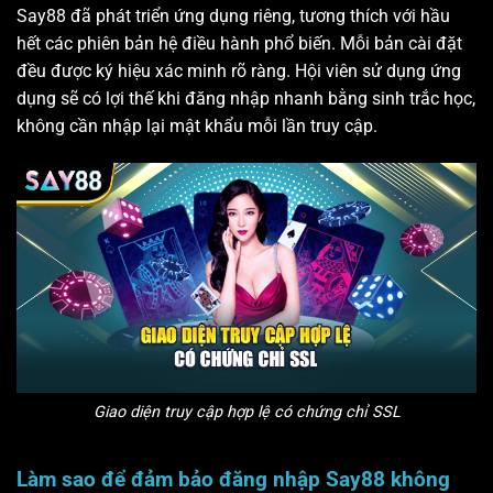
Say88 đã phát triển ứng dụng riêng, tương thích với hầu
hết các phiên bản hệ điều hành phổ biến. Mỗi bản cài đặt
đều được ký hiệu xác minh rõ ràng. Hội viên sử dụng ứng
dụng sẽ có lợi thế khi đăng nhập nhanh bằng sinh trắc học,
không cần nhập lại mật khẩu mỗi lần truy cập.
Giao diện truy cập hợp lệ có chứng chỉ SSL
Làm sao để đảm bảo đăng nhập Say88 không