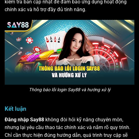
kiểm tra bản cập nhật để đảm bảo ứng dụng hoạt động
chính xác và hỗ trợ đầy đủ tính năng.
Thông báo lỗi login Say88 và hướng xử lý
Kết luận
Đăng nhập Say88
không đòi hỏi kỹ năng chuyên môn,
nhưng lại yêu cầu thao tác chính xác và nắm rõ quy trình.
Chỉ cần thực hiện đúng hướng dẫn, quá trình truy cập sẽ