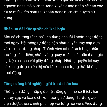
thưởng, cập nhật số dư hoặc tham gia sự kiện được bảo vệ
nghiêm ngặt. Hội viên thường xuyên đăng nhập sẽ hạn chế
rủi ro mất kiểm soát tài khoản hoặc bị chiếm quyền sử
dụng.
Nhận ưu đãi độc quyền chỉ khi login
Một số chương trình chỉ khả dụng cho tài khoản hoạt động
mỗi ngày. Hệ thống tự động cập nhật quyền truy cập dựa
vào lịch sử đăng nhập. Thành viên có thể kích hoạt phần
thưởng, tích điểm, nhận vòng quay miễn phí hoặc tham gia
sự kiện chỉ sau vài giây đăng nhập. Những quyền lợi này
sẽ không được hiển thị nếu tài khoản ở trạng thái không
hoạt động.
Tăng cường trải nghiệm giải trí cá nhân hóa
Thông tin đăng nhập giúp hệ thống ghi nhớ sở thích, hành
vi truy cập và loại dịch vụ thường sử dụng. Từ đó, giao
diện được điều chỉnh phù hợp với từng hội viên. Việc đăng