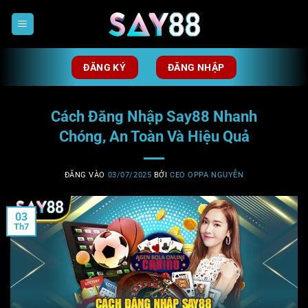
Bỏ
qua
nội
dung
ĐĂNG KÝ
ĐĂNG NHẬP
Cách Đăng Nhập Say88 Nhanh
Chóng, An Toàn Và Hiệu Quả
ĐĂNG VÀO
03/07/2025
BỞI
CEO OPPA NGUYỄN
03
Th7