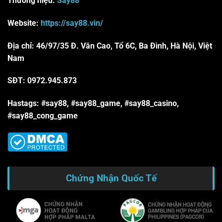
Thương hiệu:
Say88
Website:
https://say88.vin/
Địa chỉ: 46/97/35 Đ. Văn Cao, Tổ 6C, Ba Đình, Hà Nội, Việt
Nam
SĐT: 0972.945.873
Hastags: #say88, #say88_game, #say88_casino,
#say88_cong_game
Chứng Nhận Quốc Tế