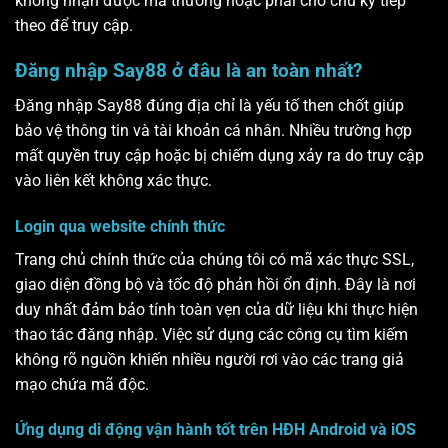
không nhận được mã thưởng hoặc phải chờ chu kỳ tiếp
theo để truy cập.
Đăng nhập Say88 ở đâu là an toàn nhất?
Đăng nhập Say88 đúng địa chỉ là yếu tố then chốt giúp
bảo vệ thông tin và tài khoản cá nhân. Nhiều trường hợp
mất quyền truy cập hoặc bị chiếm dụng xảy ra do truy cập
vào liên kết không xác thực.
Login qua website chính thức
Trang chủ chính thức của chúng tôi có mã xác thực SSL,
giao diện đồng bộ và tốc độ phản hồi ổn định. Đây là nơi
duy nhất đảm bảo tính toàn vẹn của dữ liệu khi thực hiện
thao tác đăng nhập. Việc sử dụng các công cụ tìm kiếm
không rõ nguồn khiến nhiều người rơi vào các trang giả
mạo chứa mã độc.
Ứng dụng di động vận hành tốt trên HĐH Android và iOS