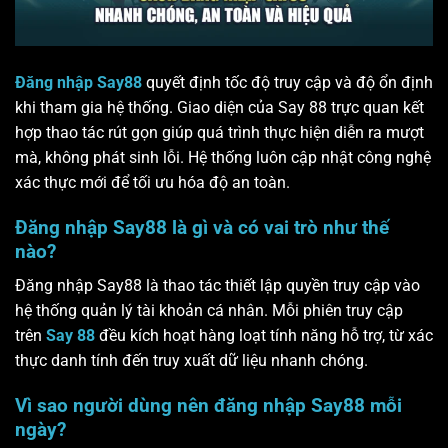
Đăng nhập Say88
quyết định tốc độ truy cập và độ ổn định
khi tham gia hệ thống. Giao diện của Say 88 trực quan kết
hợp thao tác rút gọn giúp quá trình thực hiện diễn ra mượt
mà, không phát sinh lỗi. Hệ thống luôn cập nhật công nghệ
xác thực mới để tối ưu hóa độ an toàn.
Đăng nhập Say88 là gì và có vai trò như thế
nào?
Đăng nhập Say88 là thao tác thiết lập quyền truy cập vào
hệ thống quản lý tài khoản cá nhân. Mỗi phiên truy cập
trên
Say 88
đều kích hoạt hàng loạt tính năng hỗ trợ, từ xác
thực danh tính đến truy xuất dữ liệu nhanh chóng.
Vì sao người dùng nên đăng nhập Say88 mỗi
ngày?