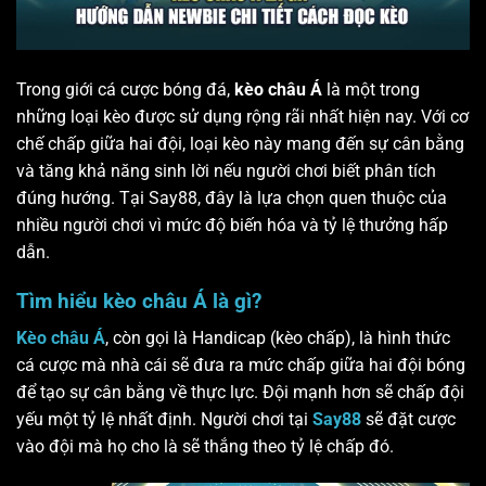
Trong giới cá cược bóng đá,
kèo châu Á
là một trong
những loại kèo được sử dụng rộng rãi nhất hiện nay. Với cơ
chế chấp giữa hai đội, loại kèo này mang đến sự cân bằng
và tăng khả năng sinh lời nếu người chơi biết phân tích
đúng hướng. Tại Say88, đây là lựa chọn quen thuộc của
nhiều người chơi vì mức độ biến hóa và tỷ lệ thưởng hấp
dẫn.
Tìm hiểu kèo châu Á là gì?
Kèo châu Á
, còn gọi là Handicap (kèo chấp), là hình thức
cá cược mà nhà cái sẽ đưa ra mức chấp giữa hai đội bóng
để tạo sự cân bằng về thực lực. Đội mạnh hơn sẽ chấp đội
yếu một tỷ lệ nhất định. Người chơi tại
Say88
sẽ đặt cược
vào đội mà họ cho là sẽ thắng theo tỷ lệ chấp đó.