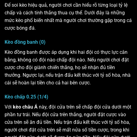
Để soi kèo hiệu quả, người chơi cần hiểu rõ từng loại tỷ lệ
chấp và cách tính thắng thua cụ thể. Dưới đây là những
mức kèo phổ biến nhất mà người chơi thường gặp trong cá
cược bóng đá.
Kèo đồng banh (0)
Kèo đồng banh được áp dụng khi hai đội có thực lực cân
bằng, không có đội nào chấp đội nào. Nếu người chơi đặt
cược cho đội giành chiến thắng, họ sẽ nhận đủ tiền
thưởng. Ngược lại, nếu trận đấu kết thúc với tỷ số hòa, nhà
cái sẽ hoàn lại tiền cho cả hai bên cược.
Kèo chấp 0.25 (1/4)
Với
kèo châu Á
này, đội cửa trên sẽ chấp đội cửa dưới một
phần tư trái. Nếu đội cửa trên thắng, người đặt cược vào
cửa trên sẽ ăn đủ tiền. Nếu trận đấu kết thúc với tỷ số hòa,
người chơi đặt cửa trên sẽ mất nửa số tiền cược, trong khi