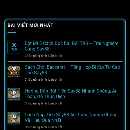
BÀI VIẾT MỚI NHẤT
Bật Mí 5 Cách Đọc Bài Đối Thủ – Trải Nghiệm
30
Cùng Say88
Th5
Chức năng bình luận bị tắt
ở
Bật
Mí
Cách Chơi Baccarat – Tổng Hợp Bí Kíp Từ Cao
08
5
Thủ Say88
Th11
Cách
Chức năng bình luận bị tắt
ở
Đọc
Cách
Bài
Chơi
Hướng Dẫn Rút Tiền Say88 Nhanh Chóng, An
Đối
03
Baccarat
Thủ
Toàn, Dễ Thực Hiện
Th7
–
–
Chức năng bình luận bị tắt
ở
Tổng
Trải
Hướng
Hợp
Nghiệm
Dẫn
Cách Nạp Tiền Say88 An Toàn, Nhanh Chóng
Bí
Cùng
03
Rút
Kíp
Và Hiệu Quả Nhất
Say88
Th7
Tiền
Từ
Chức năng bình luận bị tắt
ở
Say88
Cao