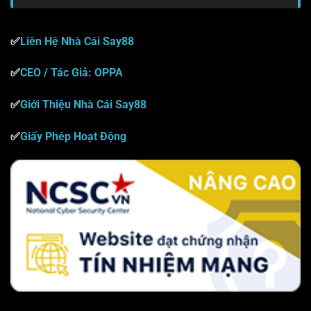
✅
Liên Hệ Nhà Cái Say88
✅
CEO / Tác Giả: OPPA
✅
Giới Thiệu Nhà Cái Say88
✅
Giấy Phép Hoạt Động