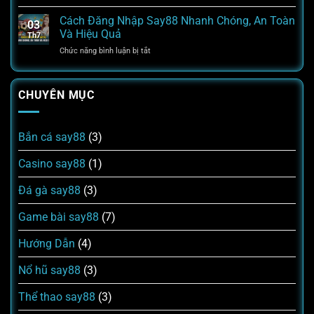
Cách
Nhanh
Thủ
Nạp
Cách Đăng Nhập Say88 Nhanh Chóng, An Toàn
Chóng,
Say88
03
Tiền
An
Và Hiệu Quả
Th7
Say88
Toàn,
Chức năng bình luận bị tắt
ở
An
Dễ
Cách
Toàn,
Thực
Đăng
Nhanh
Hiện
Nhập
Chóng
CHUYÊN MỤC
Say88
Và
Nhanh
Hiệu
Chóng,
Quả
An
Bắn cá say88
(3)
Nhất
Toàn
Và
Casino say88
(1)
Hiệu
Quả
Đá gà say88
(3)
Game bài say88
(7)
Hướng Dẫn
(4)
Nổ hũ say88
(3)
Thể thao say88
(3)