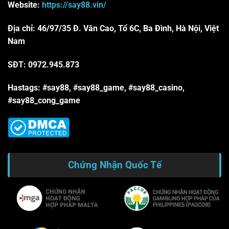
Website:
https://say88.vin/
Địa chỉ: 46/97/35 Đ. Văn Cao, Tổ 6C, Ba Đình, Hà Nội, Việt
Nam
SĐT: 0972.945.873
Hastags: #say88, #say88_game, #say88_casino,
#say88_cong_game
Chứng Nhận Quốc Tế