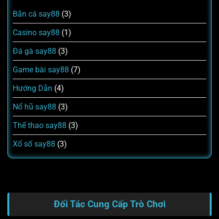
Chóng,
Quả
An
Bắn cá say88
(3)
Nhất
Toàn
Và
Casino say88
(1)
Hiệu
Quả
Đá gà say88
(3)
Game bài say88
(7)
Hướng Dẫn
(4)
Nổ hũ say88
(3)
Thể thao say88
(3)
Xổ số say88
(3)
Đối Tác Cung Cấp Trò Chơi