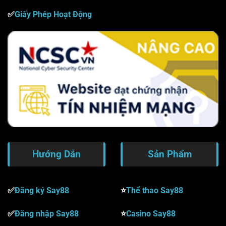
✅
Giấy Phép Hoạt Động
Hướng Dẫn
Sản Phẩm
✅
Đăng ký Say88
⭐
Thể thao Say88
✅
Đăng nhập Say88
⭐
Casino Say88