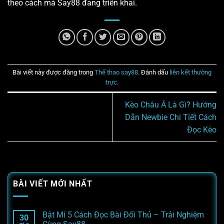
theo cách mà Say88 đang triển khai.
Bài viết này được đăng trong
Thể thao say88
. Đánh dấu
liên kết thường
trực
.
Kèo Châu Á Là Gì? Hướng
Dẫn Newbie Chi Tiết Cách
Đọc Kèo
BÀI VIẾT MỚI NHẤT
Bật Mí 5 Cách Đọc Bài Đối Thủ – Trải Nghiệm
30