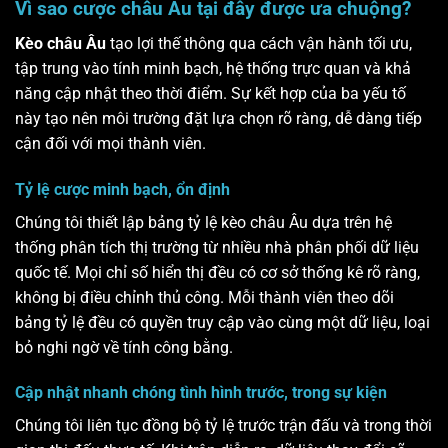
Vì sao cược châu Âu tại đây được ưa chuộng?
Kèo châu Âu
tạo lợi thế thông qua cách vận hành tối ưu,
tập trung vào tính minh bạch, hệ thống trực quan và khả
năng cập nhật theo thời điểm. Sự kết hợp của ba yếu tố
này tạo nên môi trường đặt lựa chọn rõ ràng, dễ dàng tiếp
cận đối với mọi thành viên.
Tỷ lệ cược minh bạch, ổn định
Chúng tôi thiết lập bảng tỷ lệ kèo châu Âu dựa trên hệ
thống phân tích thị trường từ nhiều nhà phân phối dữ liệu
quốc tế. Mọi chỉ số hiển thị đều có cơ sở thống kê rõ ràng,
không bị điều chỉnh thủ công. Mỗi thành viên theo dõi
bảng tỷ lệ đều có quyền truy cập vào cùng một dữ liệu, loại
bỏ nghi ngờ về tính công bằng.
Cập nhật nhanh chóng tình hình trước, trong sự kiện
Chúng tôi liên tục đồng bộ tỷ lệ trước trận đấu và trong thời